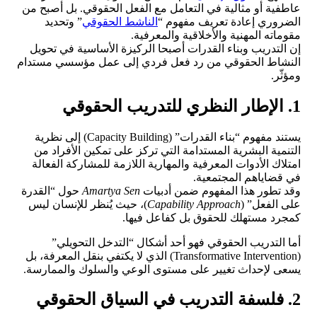
عاطفية أو مثالية في التعامل مع الفعل الحقوقي. بل أصبح من
الضروري إعادة تعريف مفهوم “
الناشط الحقوقي
” وتحديد
مقوماته المهنية والأخلاقية والمعرفية.
إن التدريب وبناء القدرات أصبحا الركيزة الأساسية في تحويل
النشاط الحقوقي من رد فعل فردي إلى عمل مؤسسي مستدام
ومؤثّر.
1. الإطار النظري للتدريب الحقوقي
يستند مفهوم “بناء القدرات” (Capacity Building) إلى نظرية
التنمية البشرية المستدامة التي تركز على تمكين الأفراد من
امتلاك الأدوات المعرفية والمهارية اللازمة للمشاركة الفعالة
في قضاياهم المجتمعية.
وقد تطور هذا المفهوم ضمن أدبيات
Amartya Sen
حول “القدرة
على الفعل” (
Capability Approach
)، حيث يُنظر للإنسان ليس
كمجرد مستهلك للحقوق بل كفاعل فيها.
أما التدريب الحقوقي فهو أحد أشكال “التدخل التحويلي”
(Transformative Intervention) الذي لا يكتفي بنقل المعرفة، بل
يسعى لإحداث تغيير على مستوى الوعي والسلوك والممارسة.
2. فلسفة التدريب في السياق الحقوقي