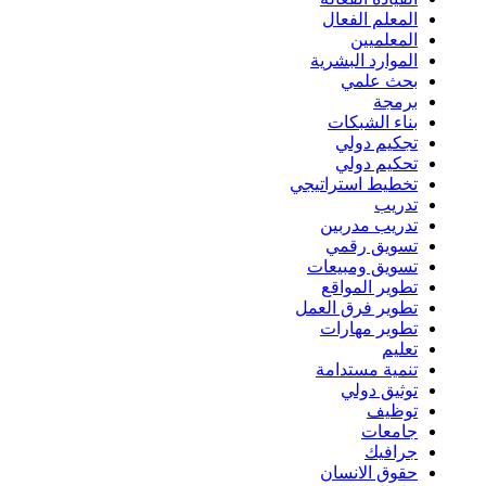
المعلم الفعال
المعلميين
الموارد البشرية
بحث علمي
برمجة
بناء الشبكات
تجكيم دولي
تحكيم دولي
تخطيط استراتيجي
تدريب
تدريب مدربين
تسويق رقمي
تسويق ومبيعات
تطوير المواقع
تطوير فرق العمل
تطوير مهارات
تعليم
تنمية مستدامة
توثيق دولي
توظيف
جامعات
جرافيك
حقوق الانسان