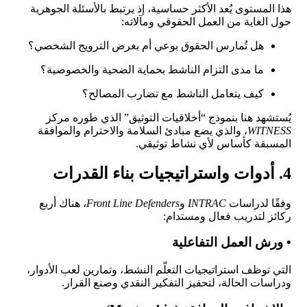
هذا المستوى يُعد الأكثر حساسية، إذ يرتبط بالأسئلة الجوهرية
حول الغاية من العمل الحقوقي ومآلاته:
هل تُمارس الحقوق بوعي أم بغرض الترويج الشخصي؟
ما مدى التزام الناشط بحماية الضحية والخصوصية؟
كيف يتعامل الناشط مع تضارب المصالح؟
يُستشهد هنا بنموذج “أخلاقيات التوثيق” الذي طوره مركز
WITNESS
، والذي يضع مبادئ السلامة والاحترام والموافقة
المسبقة كأساس لأي نشاط توثيقي.
4. أدوات واستراتيجيات بناء القدرات
وفقًا لدراسات
INTRAC
و
Front Line Defenders
، هناك أربع
ركائز لتدريب فعال ومستدام:
• ورش العمل التفاعلية
التي توظف استراتيجيات التعلّم النشط، وتمارين لعب الأدوار،
ودراسات الحالة، لتحفيز التفكير النقدي وصنع القرار.