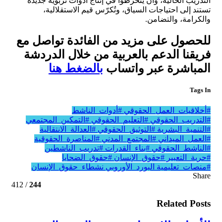
التدريب الحالية، وأن ينخرطوا في إنتاج أدوات تربوية جديدة
تستند إلى احتياجات السياق، وتُكرّس قيم الاستقلالية،
والكرامة، والتضامن.
للحصول على مزيد من الفائدة تواصل مع
فريقنا الدعم بالعربية من خلال الدردشة
المباشرة عبر واتساب
بالضغط هنا
Tags In
#أخلاقيات_العمل_الحقوقي
#أدوات_الناشط
#التدريب_الحقوقي
#التعليم_الحقوقي
#التمكين_المجتمعي
#التنمية_البشرية
#التوثيق_الحقوقي
#العدالة_الانتقالية
#العمل_الميداني
#المجتمع_المدني
#المناصرة_الحقوقية
#الناشط_الحقوقي
#بناء_القدرات
#تدريب_الناشطين
#حرية_التعبير
#حقوق_الإنسان
#حقوق_الضحايا
#منصات_تعليمية
البورد_الأوروبي
نشطاء_حقوق_الإنسان
Share
/ 412
244
Related Posts