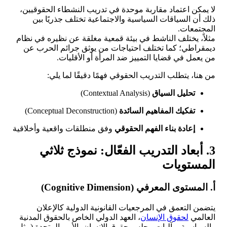
لا يمكن اعتماد مقاربة موحدة في تدريب النشطاء الحقوقيين،
ذلك أن السياقات السياسية والاجتماعية تختلف جذريًا بين
المجتمعات.
مثلاً، يختلف الناشط في بيئة قمعية مغلقة عن نظيره في نظام
ديمقراطي؛ كما تختلف احتياجات من يوثق جرائم الحرب عن
من يعمل في قضايا التمييز ضد المرأة أو الأقليات.
من هنا، يتطلب التدريب الحقوقي فهمًا دقيقًا لما يلي:
تحليل السياق
(Contextual Analysis)
تفكيك المفاهيم السائدة
(Conceptual Deconstruction)
إعادة بناء الفهم الحقوقي
وفق منطلقات واقعية وأخلاقية
3. أبعاد التدريب الفعّال: نموذج ثلاثي
المستويات
أ. المستوى المعرفي (Cognitive Dimension)
يتضمن التعمق في المرجعيات القانونية الدولية كالإعلان
العالمي
لحقوق الإنسان
، العهد الدولي الخاص بالحقوق المدنية
والسياسية، وآليات مجلس حقوق الإنسان بالأمم المتحدة (مثل