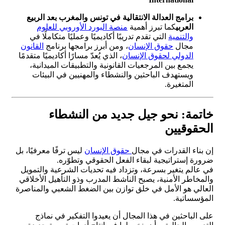
برامج العدالة الانتقالية في تونس والمغرب بعد الربيع
العربي
كما تبرز أهمية
منصة البورد الأوروبي للعلوم
والتنمية
التي تقدم تدريبًا أكاديميًا وعمليًا متكاملًا في
مجال
حقوق الإنسان
، ومن أبرز برامجها برنامج
القانون
الدولي لحقوق الإنسان
، الذي يُعدّ مسارًا أكاديميًا متقدمًا
يجمع بين المرجعيات القانونية والتطبيقات الميدانية،
ويستهدف الباحثين والنشطاء والمهنيين في البيئات
المتغيرة.
خاتمة: نحو جيل جديد من النشطاء
الحقوقيين
إن بناء القدرات في مجال
حقوق الإنسان
ليس ترفًا معرفيًا، بل
ضرورة إستراتيجية لبقاء الفعل الحقوقي وتطوّره.
في عالم يتغير بسرعة، وتزداد فيه تحديات الشرعية والتمويل
والمخاطر الأمنية، يصبح الناشط المدرب وذو التأهيل الأخلاقي
العالي هو الأمل في خلق توازن بين الضغط الشعبي والمناصرة
المؤسساتية.
على الباحثين في هذا المجال أن يعيدوا التفكير في نماذج