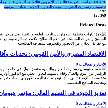
#2026
#البرامج_التدريبية
#البورد_الأوروبي
#التعليم_الدولي
#الدبلوم
#هيومان_رستارت
التطوير_المهني
التعاون_الدولي
القيادة_التربوية
Share
/ 412
369
Related Posts
الاقتصاد المصري والأمن القومي: تحديات وآفا
الأخبار والفعاليات
0
تعزيز الجودة في التعليم العالي: مؤتمر هيوم
الأخبار والفعاليات
0