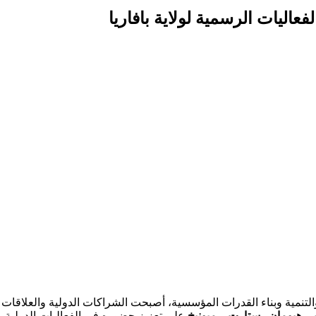
اليات الرسمية لولاية بافاريا
التنمية وبناء القدرات المؤسسية، أصبحت الشراكات الدولية والعلاقات
وبي هيومان رستارت – ميونيخ
على تعزيز حضوره في الفعاليات الدولية ر