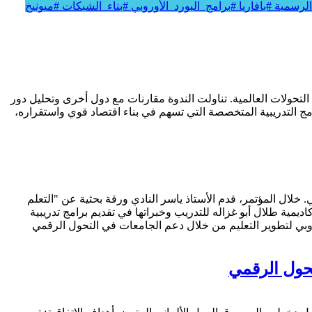
الرسمية
#بافاريا
#برامج_البورد_الأوروبي
#بناء_الشبكات
#ميونيخ
تحول الرقمي