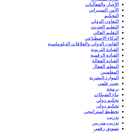
الأخبار والفعاليات
الأمن السيبراني
التحكيم
التعاون الدولي
التعليم الحديث
التعليم العالي
الذكاء الاصطناعي
القانون الدولي والعلاقات الدبلوماسية
القيادة التربوية
القيادة الرقمية
القيادة الفعالة
المعلم الفعال
المعلميين
الموارد البشرية
بحث علمي
برمجة
بناء الشبكات
تجكيم دولي
تحكيم دولي
تخطيط استراتيجي
تدريب
تدريب مدربين
تسويق رقمي