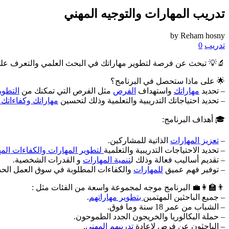
تدريب المهارات والتوجيه المهني
by
Reham hosny
تدريب
0
🔬💡 تبحث عن فرصة لتطوير مهاراتك في البحث العلمي والتعرف على ا
🌟 على ماذا ستحصل في البرنامج؟
– تحديد
مهاراتك
واستهداف
الفرص
مثل الفرص التي تمكنك من
التطوي
– تحديد احتياجاتك التدريبية والتعلمية وذلك لتحسين
مهاراتك وكفاءاتك ا
🎓 أهداف البرنامج:
–
تعزيز المهارات
الذاتية للمشاركين.
– تحديد الاحتياجات التدريبية والتعلمية
لتطوير المهارات والكفاءات المه
– تقديم أساليب فعالة وذلك ل
تنمية المهارات
و القدرات الشخصية.
– توفير فهم عميق
للمهارات
والكفاءات المطلوبة في سوق العمل الحدي
👨‍🏫👩‍💼 البرنامج موجه لمجموعة واسعة من الفئات مثل :
– جميع الباحثين المهتمين
بتطوير مهاراتهم
.
– الشباب من عمر 18 سنة وما فوق.
– حملة البكالوريا والخريجون الجدد الطموحون.
– الباحثون عن فرص لإعادة
تدريبهم المهني
.