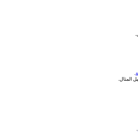
.
ة
.
 المثال.
.