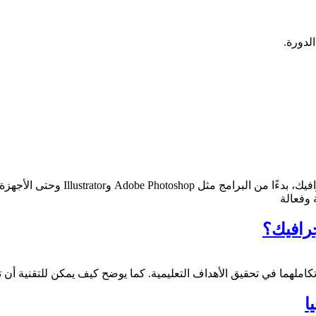
لدورة.
جرافيك؟
ا