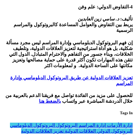
4-التفاوض الدولي: علم وفن
تأليف:
د. سامي زين العابدين
يربط بين التفاوض والعوامل المساعدة كالبروتوكول والمراسم
الرسمية
إن فهم البروتوكول الدبلوماسي وإدارة المراسم ليس مجرد مسألة
شكلية، بل هو أداة استراتيجية لتعزيز العلاقات الدولية، وتلطيف
الخلافات، وبناء جسور من التفاهم والاحترام المتبادل. الدول التي
تتقن هذه المهارات تكون أكثر قدرة على حماية مصالحها وتعزيز
مكانتها على الساحة الدولية. و لمعلومات اكثر
تعزيز العلاقات الدولية عن طريق البروتوكول الدبلوماسي وإدارة
المراسم
للحصول على مزيد من الفائدة تواصل مع فريقنا الدعم بالعربية من
خلال الدردشة المباشرة عبر واتساب
بالضغط هنا
Tags In
إدارة الأزمات
إدارة المراسم
البروتوكول
البروتوكول الدبلوماسي
البروتوكول الدولي
العلاقات الدولية
تعزيز العلاقات الدولية