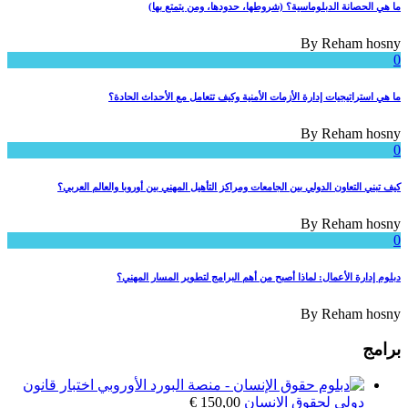
ما هي الحصانة الدبلوماسية؟ (شروطها، حدودها، ومن يتمتع بها)
By
Reham hosny
0
ما هي استراتيجيات إدارة الأزمات الأمنية وكيف تتعامل مع الأحداث الحادة؟
By
Reham hosny
0
كيف تبني التعاون الدولي بين الجامعات ومراكز التأهيل المهني بين أوروبا والعالم العربي؟
By
Reham hosny
0
دبلوم إدارة الأعمال: لماذا أصبح من أهم البرامج لتطوير المسار المهني؟
By
Reham hosny
برامج
اختبار قانون
دولي لحقوق الانسان
150,00
€