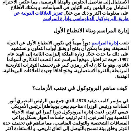
الاستقبال إلى تفاصيل الجلوس والهدايا الرسمية، مما عكس الاحترام
المتبادل بين البلدين رغم التباين في السياسات. و يمكنك الاطلاع
على معلومات اكتر و ذلك من خلال
تعزيز العلاقات الدولية عن
طريق البروتوكول الدبلوماسي وإدارة المراسم
إدارة المراسم وبناء الانطباع الأول
تلعب
إدارة المراسم
دوراً مهماً في تكوين الانطباع الأول عن الدولة
المضيفة، وهو ما يمكن أن يفتح أو يغلق أبواب التعاون و نستشهد
على ذلك ما حدث خلال زيارة
الملكة إليزابيث الثانية
إلى الهند عام
1997، حيث تم اختيار موقع المراسم عند النصب التذكاري للمهاتما
غاندي، وهو ما كان له أثر رمزي كبير في تخفيف التوترات التاريخية
المرتبطة بالفترة الاستعمارية، وفتح آفاقاً جديدة للعلاقات البريطانية-
الهندية.
كيف ساهم البروتوكول في تجنب الأزمات؟
في مؤتمر
كامب ديفيد
1978، الذي جمع بين الرئيس المصري
أنور
السادات
ورئيس الوزراء
مناحيم بيغن
بوساطة الرئيس الأمريكي
جيمي كارتر
، لعبت إدارة البروتوكول دوراً كبيراً في تهيئة الأجواء
النفسية بين الطرفين، إذ تم ترتيب جلسات الحوار بشكل يراعي
المسافات الشخصية والتوقيت المناسب، مما ساهم في تخفيف حدة
التوتر وخلق بيئة تسمح بالتوصل إلى اتفاق تاريخي. و للاستفادة اكتر