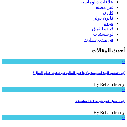
علاقات دبلوماسية
غير مصنف
قانون
قانون دولي
قيادة
قيادة الفرق
لوجيستيات
هيومان رستارت
أحدث المقالات
0
كيف تنعكس البيئة المدرسية وأثرها على الطالب في تحقيق التعليم الفعال؟
By
Reham hosny
0
كيف احصل على شهادة TOT معتمدة ؟
By
Reham hosny
0