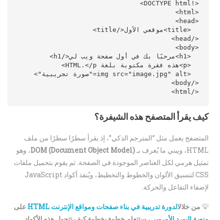
</html>

كيف يقرأ المتصفح هذه الشيفرة؟
المتصفح يعمل مثل “المترجم الذكي”، إذ يقرأ سطرًا سطرًا من ملف
HTML، ويبني ما يُعرف بـ
DOM (Document Object Model)
، وهو
تمثيل هرمي لكل العناصر الموجودة في الصفحة. ثم يقوم بتحميل ملفات
CSS لتنسيق الألوان والخطوط والتخطيط، ويُنفذ أكواد JavaScript
لإضفاء التفاعل والحركة.
💡
من خلال
الدورة تدريبية في بناء صفحات ومواقع الإنترنت HTML
على
منصة البورد الأوروبي
، ستتعلم خطوة بخطوة كيف تتحول هذه الأكواد