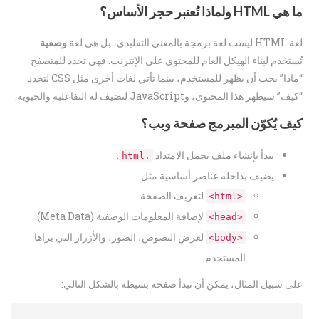
ما هي HTML ولماذا تُعتبر حجر الأساس؟
لغة HTML ليست لغة برمجة بالمعنى التقليدي، بل هي لغة
وصفية
تُستخدم لبناء الهيكل العام للمحتوى على الإنترنت. فهي تحدد للمتصفح
“ماذا” يجب أن يظهر للمستخدم، بينما تأتي لغات أخرى مثل CSS لتحدد
“كيف” سيظهر هذا المحتوى، وJavaScript لتضيف له التفاعلية والحيوية.
كيف يُكوّن المبرمج صفحة ويب؟
يبدأ بإنشاء ملف يحمل الامتداد
.
.html
يضيف بداخله عناصر أساسية مثل:
لتعريف الصفحة.
<html>
لإضافة المعلومات الوصفية (Meta Data).
<head>
لعرض النصوص، الصور، والأزرار التي يراها
<body>
المستخدم.
على سبيل المثال، يمكن أن تبدأ صفحة بسيطة بالشكل التالي: