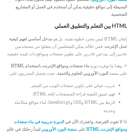
البسيطة إلى مواقع حقيقية يمكن أن تُستخدم في العمل أو المشاريع
الشخصية.
HTML بين التعلم والتطبيق العملي
إتقان HTML ليس مجرد خطوة تقنية، بل هو
مدخل أساسي لفهم كيفية
عمل الإنترنت
. فمن خلاله يمكن للمتعلمين أن ينتقلوا من مستخدمين
عاديين إلى مبدعين قادرين على تطوير صفحات ومواقع ذات قيمة حقيقية.
📌 وهذا ما توفره دورة
بناء صفحات ومواقع الإنترنت باستخدام HTML
على منصة
البورد الأوروبي للعلوم والتنمية
، حيث يحصل المتدربون على:
تدريب عملي على تكوين صفحات الويب من الصفر.
فهم عميق لكيفية قراءة المتصفحات للغة HTML.
الربط بين HTML وCSS وJavaScript لبناء مواقع متكاملة
وحديثة.
🚀
لا تفوت الفرصة، واشترك الآن في
الدورة تدريبية في بناء صفحات
ومواقع الإنترنت HTML
على
منصة البورد الأوروبي
لتبدأ رحلتك في عالم