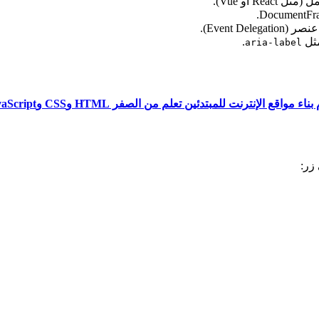
Re أو Vue).
Event De).
ثل
.
aria-label
ناء مواقع الإنترنت للمبتدئين تعلم من الصفر HTML وCSS وJavaScript
زر: