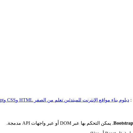
:
دبلوم بناء مواقع الإنترنت للمبتدئين تعلم من الصفر HTML وCSS وJavaScript
Bootstra
. يمكن التحكم بها عبر DOM أو عبر واجهات API مدمجة.