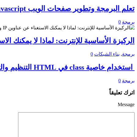
تعلم البرمجة وتطوير صفحات الويب Javascript
برمجة
0
الركيزة الأساسية للإنترنت: لماذا لا يمكنك الاستغناء عن
برمجة
,
بناء الشبكات
0
استخدام خاصية class في HTML التنظيم والتنسيق بأسلوب احترافي
برمجة
0
اترك تعليقاً
Message