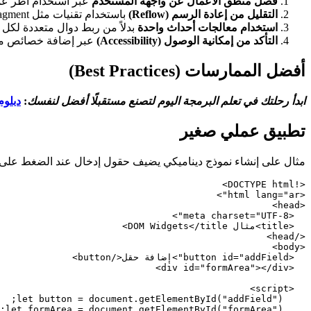
فصل منطق الأعمال عن واجهة المستخدم
عبر استخدام أطر عمل (مثل act
التقليل من إعادة الرسم (Reflow)
باستخدام تقنيات مثل DocumentFragment.
استخدام معالجات أحداث واحدة
بدلاً من ربط دوال متعددة لكل عنصر (legation
التأكد من إمكانية الوصول (Accessibility)
عبر إضافة خصائص م
أفضل الممارسات (Best Practices)
ابدأ رحلتك في تعلم البرمجة اليوم لتصنع مستقبلًا أفضل لنفسك
:
دبلوم ب
تطبيق عملي صغير
مثال على إنشاء نموذج ديناميكي يضيف حقول إدخال عند الضغط على 