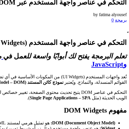
التحكم في عناصر واجهة المستخدم عبر DOM الأسس والتقنيات الحديثة
by
fatima alyousef
برمجة
0
التحكم في عناصر واجهة المستخدم (Manipulating DOM Widgets)
تعلم البرمجة يفتح لك أبوابًا واسعة للعم
ل في
م
وJavaScript
تُعد واجهات المستخدم (UI Widgets) من ا
القوائم المنسدلة، والنماذج. ويُعتبر
نموذج كائن المستند (Document Object Model – DOM)
التحكم في عناصر DOM يتيح تحديث محتوى الصفحة،
الويب الحديثة (مثل
Single Page Applications – SPA
).
مفهوم DOM Widgets
DOM (Document Object Model):
هو تمثيل هرمي لمستند HTML أو XML حيث يتم التعامل مع كل عنصر كـ “كائن” قابل للتعديل عبر لغات برمجة مثل JavaScript.
Widget:
هو عنصر واجهة مستخدم (مثل زر أو شريط تمرير) يمكن