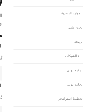
الموارد البشرية
عن
بحث علمي
طر
برمجة
ال
بناء الشبكات
تُ
تجكيم دولي
تحكيم دولي
ال
ت
تخطيط استراتيجي