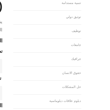
ulating DOM)
تنمية مستدامة
توثيق دولي
ال
توظيف
الت
جامعات
تع
جرافيك
حقوق الانسان
تع
حل المشكلات
دبلوم علاقات دبلوماسية
الت