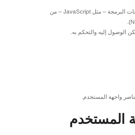
نموذج كائن المستند (DOM) هو واجهة برمجية (API) تمكّن لغات البرمجة – مثل JavaScript – من
ن الوصول إليه والتحكم به.
ناصر واجهة المستخدم.
ة المستخدم