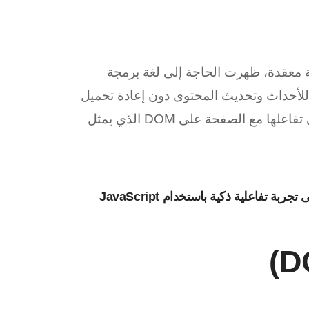
 معقدة، ظهرت الحاجة إلى لغة برمجة
C) قادرة على الاستجابة للأحداث وتحديث المحتوى دون إعادة تحميل
الصفحة. هنا برزت JavaScript كلغة أساسية، حيث تعتمد في تفاعلها مع الصفحة على DOM الذي يمثل
تعلّم كيف تتحكم بعناصر واجهة المستخدم وتحوّل صفحات الويب إلى تجربة تفاعلية ذكية باستخدام JavaScript