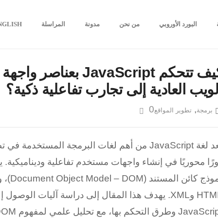
البورد الأوروبي
من نحن
مدونة
المراسلة
NGLISH
كيف تتحكم JavaScript
لويب العادية إلى تجارب تفاعلية ذكية؟
0
,
برمجة
تطوير المواقع
تُعد لغة JavaScript من أهم لغات البرمجة المست
رًا محوريًا في إنشاء واجهات مستخدم تفاعلية وديناميكية
نموذج ك
HTML وXML. يهدف هذا المقال إلى دراسة آليات الو