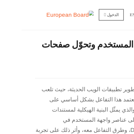
E
الدخول
 بعناصر واجهة المستخدم وتحوّل صفحات
خدمة في تطوير تطبيقات الويب الحديثة، حيث تلعب
. يعتمد هذا التفاعل بشكل أساسي على
ائن المستند (Document Object Model – DOM)، والذي يمثّل البنية الهيكلية لمستندات
صول إلى عناصر واجهة المستخدم في
JavaScript وطرق التحكم بها، مع تحليل علمي لمفهوم DOM، وطرق التفاعل معه، وأثر ذلك على تجربة