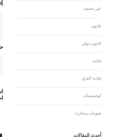
إن
غير مصنف
قانون
قانون دولي
ح
قيادة
قيادة الفرق
اس
لوجيستيات
اح
هيومان رستارت
)
أحدث المقالات