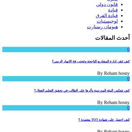
قانون دولي
قيادة
قيادة الفرق
لوجيستيات
هيومان رستارت
أحدث المقالات
0
كيف تتقن إدارة المشاريع الناجحة وتتجنب فخ الانهيار الزمني؟
By
Reham hosny
0
كيف تنعكس البيئة المدرسية وأثرها على الطالب في تحقيق التعليم الفعال؟
By
Reham hosny
0
كيف احصل على شهادة TOT معتمدة ؟
By
Reham hosny