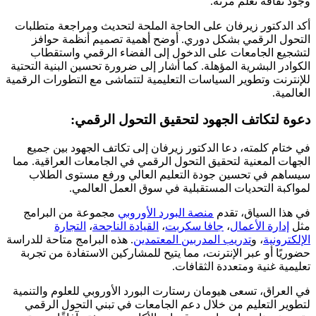
وجود ثقافة تعلم مرنة.
أكد الدكتور زيرفان على الحاجة الملحة لتحديث ومراجعة متطلبات
التحول الرقمي بشكل دوري. أوضح أهمية تصميم أنظمة حوافز
لتشجيع الجامعات على الدخول إلى الفضاء الرقمي واستقطاب
الكوادر البشرية المؤهلة. كما أشار إلى ضرورة تحسين البنية التحتية
للإنترنت وتطوير السياسات التعليمية لتتماشى مع التطورات الرقمية
العالمية.
دعوة لتكاتف الجهود لتحقيق التحول الرقمي:
في ختام كلمته، دعا الدكتور زيرفان إلى تكاتف الجهود بين جميع
الجهات المعنية لتحقيق التحول الرقمي في الجامعات العراقية. مما
سيساهم في تحسين جودة التعليم العالي ورفع مستوى الطلاب
لمواكبة التحديات المستقبلية في سوق العمل العالمي.
في هذا السياق، تقدم
منصة البورد الأوروبي
مجموعة من البرامج
مثل
إدارة الأعمال
،
جافا سكربت
،
القيادة الناجحة
،
التجارة
الإلكترونية
، و
تدريب المدربين المعتمدين
. هذه البرامج متاحة للدراسة
حضوريًا أو عبر الإنترنت، مما يتيح للمشاركين الاستفادة من تجربة
تعليمية غنية ومتعددة الثقافات.
في العراق، تسعى هيومان رستارت البورد الأوروبي للعلوم والتنمية
لتطوير التعليم من خلال دعم الجامعات في تبني التحول الرقمي