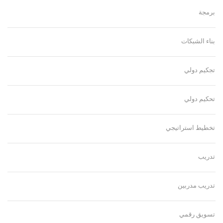
برمجة
بناء الشبكات
تجكيم دولي
تحكيم دولي
تخطيط استراتيجي
تدريب
تدريب مدربين
تسويق رقمي