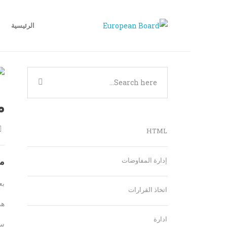
الرئيسية
م
HTML
إدارة المفاوضات
م
بع
اتخاذ القرارات
هذ
ادارة
سن