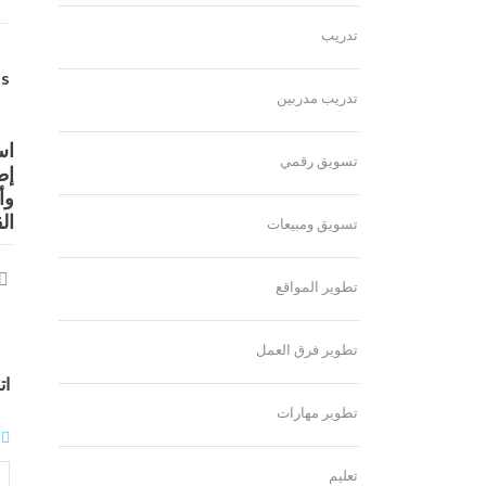
تدريب
ts
تدريب مدربين
اس
تسويق رقمي
إط
وأ
ال
تسويق ومبيعات
تطوير المواقع
تطوير فرق العمل
ات
تطوير مهارات
تعليم