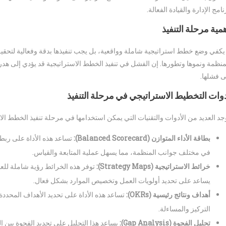
نامج الإدارة والقيادة الفعالة.
مية مرحلة التنفيذ
 يكفي وضع خطط استراتيجية شاملة وواقعية، بل يجب تنفيذها بدقة وفعالية لتحقيق
منظمة ونموها وتطورها. إن الفشل في تنفيذ الخطط الاستراتيجية قد يؤدي إلى هدر 
ى فشلها.
وات التخطيط الاستراتيجي في مرحلة التنفيذ
جد العديد من الأدوات والتقنيات التي يمكن استخدامها في مرحلة تنفيذ الخطط الا
بطاقة الأداء المتوازن (Balanced Scorecard):
في مختلف جوانب المنظمة، مما يسهل عملية المتابعة والقياس.
خرائط الاستراتيجية (Strategy Maps):
توفر هذه الخرائط رؤية شاملة للعلا
يساعد على تحديد أولويات العمل وتخصيص الموارد بشكل فعال.
أهداف ونتائج رئيسية (OKRs):
تساعد هذه الأداة على تحديد الأهداف المحددة 
التركيز والمساءلة.
تحليل الفجوة (Gap Analysis):
يساعد هذا التحليل على تحديد الفجوة بين 