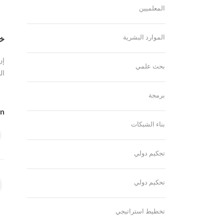
المعلميين
الموارد البشرية
خا
إن
بحث علمي
ال
برمجة
In
بناء الشبكات
تجكيم دولي
تحكيم دولي
تخطيط استراتيجي