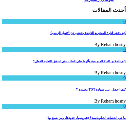
أحدث المقالات
0
كيف تتقن إدارة المشاريع الناجحة وتتجنب فخ الانهيار الزمني؟
By
Reham hosny
0
كيف تنعكس البيئة المدرسية وأثرها على الطالب في تحقيق التعليم الفعال؟
By
Reham hosny
0
كيف احصل على شهادة TOT معتمدة ؟
By
Reham hosny
0
ما هي الحصانة الدبلوماسية؟ (شروطها، حدودها، ومن يتمتع بها)