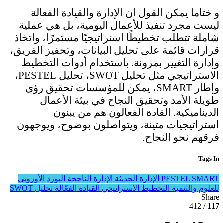
و ختاما يمكن القول ان الإدارة والقيادة الفعالة
ليست مجرد تنفيذ للأعمال اليومية، بل هي عملية
شاملة تتطلب تخطيطًا استراتيجيًا مستمرًا، واتخاذ
قرارات قائمة على تحليل البيانات، وتحفيز الفريق،
وإدارة التغيير بمرونة. باستخدام أدوات التخطيط
الاستراتيجي مثل تحليل SWOT، تحليل PESTEL،
وإطار SMART، يمكن للمؤسسات تحقيق رؤى
طويلة الأمد وتحقيق النجاح في بيئة الأعمال
الديناميكية. القادة الفعالون هم من يبنون
استراتيجيات متينة، ويتواصلون بوضوح، ويوجهون
فرقهم نحو النجاح.
Tags In
SMART
PESTEL
الإدارة الحديثة
الإدارة الناجحة
البورد الأوروبي
للعلوم والتنمية
التخطيط الاستراتيجي
القيادة الفعّالة
تحليل SWOT
Share
/ 412
117