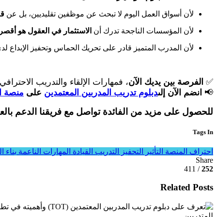
لأن أسواق العمل اليوم لا تبحث عن موظفين تقليديين، بل عن
قا
لأن المؤسسات الناجحة تدرك أن
الاستثمار في العقول هو أقص
لأن المدرب المتميز قادر على تحريك الحماس وتحفيز الإبداع لدى
✅
الفرصة بين يديك الآن
، فمهارات الإلقاء والتدريب الاحترا
📢
انضم الآن إلى
دبلوم تدريب المدربين المعتمدين
على
منصة ال
للحصول على مزيد من الفائدة تواصل مع فريقنا الدعم بال
Tags In
احتراف المنصة
التأثير
التحفيز
التدريب
القيادة
المهارات الناعمة
بناء ا
Share
/ 411
252
Related Posts