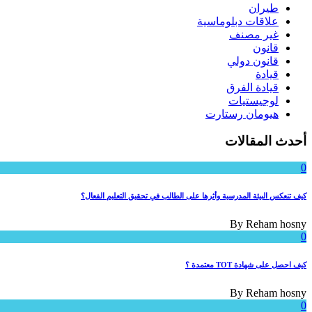
طيران
علاقات دبلوماسية
غير مصنف
قانون
قانون دولي
قيادة
قيادة الفرق
لوجيستيات
هيومان رستارت
أحدث المقالات
0
كيف تنعكس البيئة المدرسية وأثرها على الطالب في تحقيق التعليم الفعال؟
By
Reham hosny
0
كيف احصل على شهادة TOT معتمدة ؟
By
Reham hosny
0