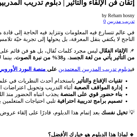
إتقان فن الإلقاء والتأثير | دبلوم تدريب المدربي
by
Reham hosny
تدريب مدربين
0
في عالم تتسارع فيه المعلومات وتتزايد فيه الحاجة إلى قادة م
الناجح لا يكتفي بنقل المعرفة، بل يحولها إلى تجربة حيّة تلام
📌
الإلقاء الفعّال
ليس مجرد كلمات تُقال، بل هو فن قائم على
من التأثير يأتي من لغة الجسد
، و
38% من نبرة الصوت
، بينما لا ت
في
دبلوم تدريب المدربين المعتمدين
على
منصة البورد الأوروبي 
تقنيات الإقناع والتأثير
باستخدام أحدث النظريات في علم 
إدارة المواقف الصعبة
أثناء التدريب وتحويل اعتراضات ال
بناء حضور قوي على المنصة
يجذب انتباه الحضور منذ الل
تصميم برامج تدريبية احترافية
تلبي احتياجات المتعلمين 
💡
تخيل نفسك
بعد إتمام هذا الدبلوم، قادرًا على إلقاء عروض
🔹 لماذا هذا الدبلوم هو خيارك الأفضل؟