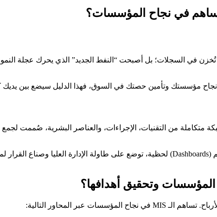
 تُخزن في السجلات؛ بل أصبحت “النفط الجديد” الذي يحرك عجلة النمو. 
نجاح مؤسستك وتأمين حصتك في السوق، فهذا الدليل سيضع بين يديك كل
 متكاملة من التقنيات، الإجراءات، والعناصر البشرية، صُممت لجمع الب
لا يقتصر دور الـ MIS على التخزين، بل يقوم بتوليد تقارير ولوحات تحكم (Dashboards) لحظية،
 المؤسسات وتحقيق أهدافها؟
ات عبر المحاور التالية: