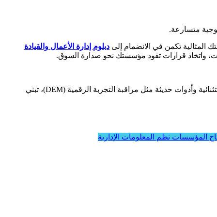
لوجية متسارعة.
تك المثالية تكمن في الانضمام إلى
دبلوم إدارة الأعمال والقيادة
انات، واتخاذ قرارات تقود مؤسستك نحو صدارة السوق.
نظم المعلومات الإدارية (MIS) هي الجسر الذي تعبر عليه المؤسسات من العشوائية إلى التنظيم. وعند دمج هذه الأنظمة مع كفاءات إدارية استثنائية وأدوات حديثة مثل مراقبة التجربة الرقمية (DEM)، تبني
اح المؤسسات
نظم المعلومات الإدارية