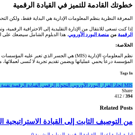
خطوتك القادمة للتميز في القيادة الرقمية
المعرفة النظرية بنظم المعلومات الإدارية هي البداية فقط، ولكن الت
إذا كنت تسعى للانتقال من الإدارة التقليدية إلى الاحترافية الرقمية،
الرقمية
من
منصة البورد الأوروبي
. هذا الدبلوم الشامل سيضعك على ال
الخلاصة:
المؤسسة درعاً يحمي عملياتها ويضمن تقديم تجربة لا تُنسى لعملائها، م
Tags In
MIS
اتخاذ القرار
البورد الأوروبي
التحول الرقمي
القيادة الرقمية
تقنية
Share
/ 412
394
Related Posts
من التوصيف الثابت إلى القيادة الاستراتيجية ال
ادارة
,
ادارة اعمال
,
القيادة الرقمية
,
الموارد البشرية
0