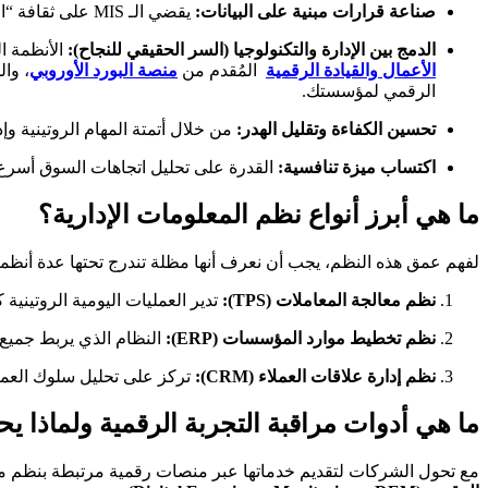
صناعة قرارات مبنية على البيانات:
يقضي الـ MIS على ثقافة “التخمين” الإداري؛ فتوافر بيانات دقيقة يسمح باتخاذ قرارات سريعة وصائبة تواكب تغيرات السوق.
الدمج بين الإدارة والتكنولوجيا (السر الحقيقي للنجاح):
الأنظمة ا
الأعمال والقيادة الرقمية
المُقدم من
منصة البورد الأوروبي
، وا
الرقمي لمؤسستك.
تحسين الكفاءة وتقليل الهدر:
من خلال أتمتة المهام الروتينية وإ
اكتساب ميزة تنافسية:
القدرة على تحليل اتجاهات السوق أسرع م
ما هي أبرز أنواع نظم المعلومات الإدارية؟
لفهم عمق هذه النظم، يجب أن نعرف أنها مظلة تندرج تحتها عدة أنظم
نظم معالجة المعاملات (TPS):
تدير العمليات اليومية الروتينية
نظم تخطيط موارد المؤسسات (ERP):
النظام الذي يربط جميع أ
نظم إدارة علاقات العملاء (CRM):
تركز على تحليل سلوك العملا
ما هي أدوات مراقبة التجربة الرقمية ولماذا ي
مع تحول الشركات لتقديم خدماتها عبر منصات رقمية مرتبطة بنظم معلوم