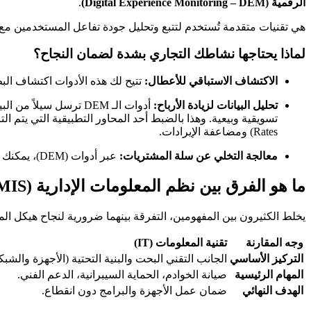
الرقمية (Digital Experience Monitoring – DEM)
.
هي تقنيات متقدمة تُستخدم لتتبع وتحليل جودة تفاعل المستخدمين مع
لماذا يحتاجها نشاطك التجاري بشدة لضمان النجاح؟
الاكتشاف الاستباقي للأعطال:
تتيح لك هذه الأدوات اكتشاف ال
تحليل البيانات لزيادة الأرباح:
أدوات الـ DEM ترسل 
تسويقية وبيعية. وهذا بالضبط أحد المحاور التطبيقية التي يتم ال
Rates) ومضاعفة الإيرادات.
معالجة التخلي عن سلة المشتريات:
عبر أدوات (DEM)، يمكنك رصد النقطة الدقيقة التي يتراجع فيها العميل عن الشراء بسبب مشكلة تقنية، ومعالجتها فوراً.
ما هو الفرق بين نظم المعلومات الإدارية (MIS) وتقنية المعلومات (IT)؟
يخلط الكثيرون بين المفهومين، التفرقة بينهما ضرورية لنجاح هيكل ا
وجه المقارنة
تقنية المعلومات (IT)
التركيز الأساسي
الجانب التقني البحت والبنية التحتية (الأجهزة والشبك
المهام الرئيسية
صيانة الخوادم، الحماية السيبرانية، الدعم الفني.
الهدف النهائي
ضمان عمل الأجهزة والبرامج دون انقطاع.