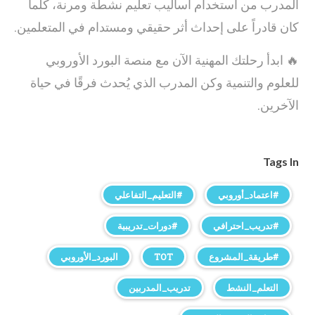
المدرب من استخدام أساليب تعليم نشطة ومرنة، كلما
كان قادراً على إحداث أثر حقيقي ومستدام في المتعلمين.
🔥 ابدأ رحلتك المهنية الآن مع منصة البورد الأوروبي
للعلوم والتنمية وكن المدرب الذي يُحدث فرقًا في حياة
الآخرين.
Tags In
#اعتماد_أوروبي
#التعليم_التفاعلي
#تدريب_احترافي
#دورات_تدريبية
#طريقة_المشروع
TOT
البورد_الأوروبي
التعلم_النشط
تدريب_المدربين