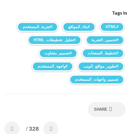
Tags In
#HTML
#بناء_المواقع
#تجربة_المستخدم
#تحسين_التجربة
#تحليل_تخطيطات_HTML
#تخطيط_الصفحات
#تصميم_متجاوب
#تطوير_مواقع_الويب
#واجهة_المستخدم
تصميم_واجهات_المستخدم
SHARE
/
328