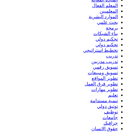
المعلم الفعال
المعلميين
الموارد البشرية
بحث علمي
برمجة
بناء الشبكات
تجكيم دولي
تحكيم دولي
تخطيط استراتيجي
تدريب
تدريب مدربين
تسويق رقمي
تسويق ومبيعات
تطوير المواقع
تطوير فرق العمل
تطوير مهارات
تعليم
تنمية مستدامة
توثيق دولي
توظيف
جامعات
جرافيك
حقوق الانسان