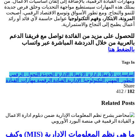
ومهارات القيادة الرقمية، بالإضافة إلى إتقان أساسيات الأعمال. من
يمتلك هذه المهارات سيستطيع مواجهة التحديات وخلق فرص جديدة
للنمو والنجاح. ومع تطور الأسواق وتوسع الاقتصاد الرقمي، أصبحت
المرونة، الابتكار، وفهم التكنولوجيا
عوامل حاسمة لأي قائد أو رائد
أعمال يطمح إلى النجاح والاستمرارية.
للحصول على مزيد من الفائدة تواصل مع فريقنا الدعم
بالعربية من خلال الدردشة المباشرة عبر واتساب
بالضغط هنا
Tags In
أساسيات_الأعمال
ادارة_الاعمال
الادارة_الحديثة
التحول_الرقمي
التطور_المهني
التكنولوجيا_الإدارية
القيادة الرقمية
مهارات_القيادة
Share
/ 412
182
Related Posts
ما هي نظم المعلومات الإدارية (MIS) وكيف