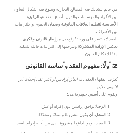
في عالم تتشابك فيه المصالح التجارية وتتنوع فيه أشكال التعاون
بين الأفراد والمؤسسات والدول، أصبح العقد هو
الركيزة
الأساسية لتنظيم العلاقات القانونية
وضمان الحقوق والالتزامات
بين الأطراف.
العقد لا يقتصر على ورقة تُوقّع، بل هو
إطار قانوني وفكري
يعكس الإرادة المشتركة
ويترجمها إلى التزامات قابلة للتنفيذ
وفقًا لأحكام القانون.
⚖️ أولًا: مفهوم العقد وأساسه القانوني
يُعرّف الفقهاء العقد بأنه
اتفاق إرادتين أو أكثر على إحداث أثر
قانوني معيّن
.
ويقوم على
أسس جوهرية
هي:
الرضا
: توافق إرادتين دون إكراه أو غش.
المحل
: أن يكون مشروعًا وممكنًا ومحدّدًا.
السبب
: وهو الدافع المشروع الذي من أجله إبرام العقد.