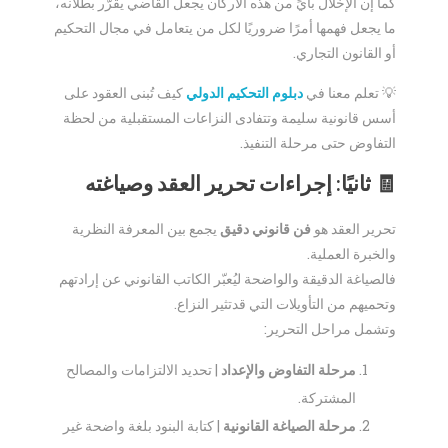
كما إن الإخلال بأيٍّ من هذه الأركان يجعل القاضي يقرّر بطلانه،
ما يجعل فهمها أمرًا ضروريًا لكل من يتعامل في مجال التحكيم
أو القانون التجاري.
💡 تعلم معنا في
دبلوم التحكيم الدولي
كيف تُبنى العقود على
أسس قانونية سليمة وتتفادى النزاعات المستقبلية من لحظة
التفاوض حتى مرحلة التنفيذ.
🧾 ثانيًا: إجراءات تحرير العقد وصياغته
تحرير العقد هو
فن قانوني دقيق
يجمع بين المعرفة النظرية
والخبرة العملية.
فالصياغة الدقيقة والواضحة ليُعبّر الكاتب القانوني عن إرادتهم
وتحميهم من التأويلات التي قدتثير النزاع.
وتشمل مراحل التحرير:
مرحلة التفاوض والإعداد
| تحديد الالتزامات والمصالح
المشتركة.
مرحلة الصياغة القانونية
| كتابة البنود بلغة واضحة غير