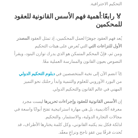
التحكيم الاحترافية.
🏅 رابعًا:أهمية فهم الأسس القانونية للعقود
للمحكمين
يُعد فهم العقود جوهرًا لعمل المحكمين، إذ تمثل العقود
المصدر
الأول للنزاعات التي
التي تُعرض على هيئات التحكيم
ومن ثم، فإنّ المحكم المتمكن هو الذي يدرك توازن البنود، ويقرأ
النصوص بعيون القانون والممارسة العملية معًا.
🚀 انضم الآن إلى نخبة المتخصصين في
دبلوم التحكيم الدولي
من البورد الأوروبي للعلوم والتنمية وابدأ رحلتك نحو التميز
المهني في عالم القانون والتحكيم الدولي.
إن
الأسس القانونية للعقود وإجراءات تحريرها
ليست مجرد
معرفة أكاديمية، بل هي مهارة استراتيجية تفتح أبوابًا واسعة في
مجالات التجارة الدولية، والاستثمار، والتحكيم.
لذلكة فكل بند يكتبه القانوني، وكل كلمة يختارها الأطراف، قد
تُحدث فرقًا بين عقدٍ ناجح ونزاعٍ معقّد.