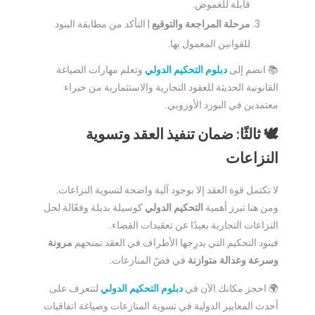
قابلة للغموض.
مرحلة المراجعة والتوقيع
| التأكد من مطابقة البنود
للقوانين المعمول بها.
📚 انضم إلى
دبلوم التحكيم الدولي
وتعلم مهارات الصياغة
القانونية الحديثة للعقود التجارية والاستثمارية من خبراء
معتمدين في البورد الأوروبي.
🕊️ ثالثًا: ضمان تنفيذ العقد وتسوية
النزاعات
لا تكتمل قوة العقد إلا بوجود آلية واضحة لتسوية النزاعات.
ومن هنا تبرز أهمية
التحكيم الدولي
كوسيلة بديلة وفعّالة لحل
النزاعات التجارية بعيدًا عن تعقيدات القضاء.
فبنود التحكيم التي يدرِجها الأطراف في العقد تمنحهم
مرونة
وسرعة وعدالة متوازنة
في فضّ المنازعات.
🌍 احجز مكانك الآن في
دبلوم التحكيم الدولي
لتتعرف على
أحدث المعايير الدولية في تسوية المنازعات وصياغة اتفاقيات