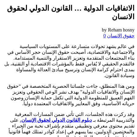
الاتفاقيات الدولية … القانون الدولي لحقوق
الانسان
by
Reham hosny
حقوق الانسان
0
في عالم يشهد تحولات متسارعة على المستويات السياسية
والاجتماعية والاقتصادية، أصبحت حقوق الإنسان حجر الأساس في
بناء المجتمعات المتقدمة وتعزيز الاستقرار والتنمية المستدامة.
فالتقدم الحقيقي لا يُقاس فقط بالمؤشرات الاقتصادية أو التقنية، بل
بمدى احترام كرامة الإنسان وترسيخ مبادئ العدالة والمساواة
وسيادة القانون.
ومن هذا المنطلق، جاءت جلساتنا الحصرية المتخصصة في “حقوق
الإنسان والاتفاقيات الدولية” بهدف نشر الوعي الحقوقي وتعزيز
الفهم العميق للمنظومة الدولية التي تكفل حماية الإنسان وصون
حرياته الأساسية، وفق المعايير والاتفاقيات المعتمدة دولياً.
وقد ركزت هذه الجلسات، التي تأتي ضمن المسارات المعرفية
والتدريبية المرتبطة بـ
دبلوم القانون الدولي لحقوق الإنسان
،
على
تقديم محتوى معرفي وتطبيقي متقدم بإشراف نخبة من الخبراء
والمختصين الدوليين، بما يسهم في إعداد كوادر تمتلك فهماً قانونياً