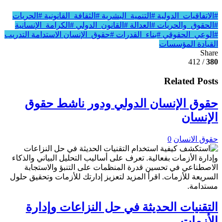
#الاتفاقيات_الدولية
#التنمية_البشرية
#الثقافة_القانونية
#الحريات
#الحقوق_والحريات
#العدالة
#القانون_الدولي
#الكرامة_الإنسانية
#الوعي_الحقوقي
#بناء_القدرات
#حقوق_الإنسان
الاستدامة
التدريب
القيادة
المؤسسات
Share
/ 412
380
Related Posts
حقوق الإنسان الدولي ودور ناشط حقوق
الإنسان
حقوق الانسان
0
التقنيات الحديثة في حل النزاعات وإدارة
الأزمات