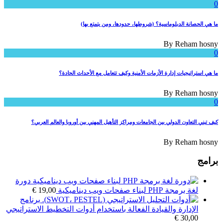
0
ما هي الحصانة الدبلوماسية؟ (شروطها، حدودها، ومن يتمتع بها)
By
Reham hosny
0
ما هي استراتيجيات إدارة الأزمات الأمنية وكيف تتعامل مع الأحداث الحادة؟
By
Reham hosny
0
كيف تبني التعاون الدولي بين الجامعات ومراكز التأهيل المهني بين أوروبا والعالم العربي؟
By
Reham hosny
برامج
دورة
لغة برمجة PHP لبناء صفحات ويب ديناميكية
19,00
€
برنامج
الإدارة والقيادة الفعالة باستخدام أدوات التخطيط الاستراتيجي
€
30,00