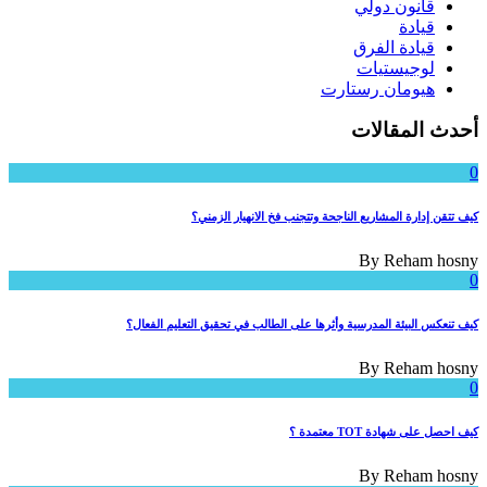
قانون دولي
قيادة
قيادة الفرق
لوجيستيات
هيومان رستارت
أحدث المقالات
0
كيف تتقن إدارة المشاريع الناجحة وتتجنب فخ الانهيار الزمني؟
By
Reham hosny
0
كيف تنعكس البيئة المدرسية وأثرها على الطالب في تحقيق التعليم الفعال؟
By
Reham hosny
0
كيف احصل على شهادة TOT معتمدة ؟
By
Reham hosny