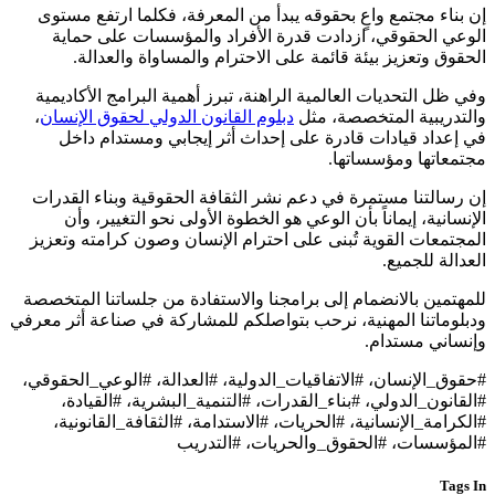
إن بناء مجتمع واعٍ بحقوقه يبدأ من المعرفة، فكلما ارتفع مستوى
الوعي الحقوقي، ازدادت قدرة الأفراد والمؤسسات على حماية
الحقوق وتعزيز بيئة قائمة على الاحترام والمساواة والعدالة.
وفي ظل التحديات العالمية الراهنة، تبرز أهمية البرامج الأكاديمية
والتدريبية المتخصصة، مثل
دبلوم القانون الدولي لحقوق الإنسان
،
في إعداد قيادات قادرة على إحداث أثر إيجابي ومستدام داخل
مجتمعاتها ومؤسساتها.
إن رسالتنا مستمرة في دعم نشر الثقافة الحقوقية وبناء القدرات
الإنسانية، إيماناً بأن الوعي هو الخطوة الأولى نحو التغيير، وأن
المجتمعات القوية تُبنى على احترام الإنسان وصون كرامته وتعزيز
العدالة للجميع.
للمهتمين بالانضمام إلى برامجنا والاستفادة من جلساتنا المتخصصة
ودبلوماتنا المهنية، نرحب بتواصلكم للمشاركة في صناعة أثر معرفي
وإنساني مستدام.
#حقوق_الإنسان، #الاتفاقيات_الدولية، #العدالة، #الوعي_الحقوقي،
#القانون_الدولي، #بناء_القدرات، #التنمية_البشرية، #القيادة،
#الكرامة_الإنسانية، #الحريات، #الاستدامة، #الثقافة_القانونية،
#المؤسسات، #الحقوق_والحريات، #التدريب
Tags In