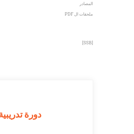
المصادر
ملحقات ال PDF
[SSB]
دورة تدريبية لغة CSS لإنشاء تصاميم وتنسي