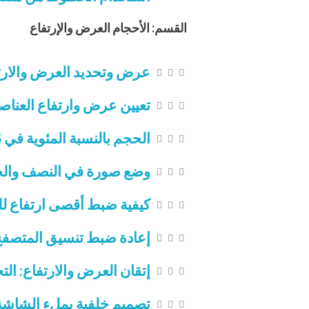
القسم: الأحجام العرض والإرتفاع
عرض وتحديد العرض والارتفا
تعيين عرض وارتفاع العنا
الحجم بالنسبة المئوية في CSS والتحكم بعرض الصور
وضع صورة في النصف والحد الأ
كيفية ضبط أقصى ارتفاع للعناصر max-height وا
إعادة ضبط تنسيق المتصفح:
إتقان العرض والارتفاع: الت
تصميم خلفية بملء الشاشة م