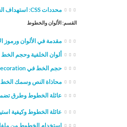
محددات CSS: استهداف العناصر بواسطة nth-of-type والأول والأخير من نوعه
القسم: الألوان والخطوط
مقدمة في الألوان ورموز ال
ألوان الخلفية وحجم الخط في 
حجم الخط في px, em, rem CSS text decoration وخصائص النص
محاذاة النص وسمك الخط في CSS: تعلم تنسيقات النصوص 
عائلة الخطوط وطرق تضمين
عائلة الخطوط وكيفية استيرادها في CSS
استخدام الخطوط من ملفات