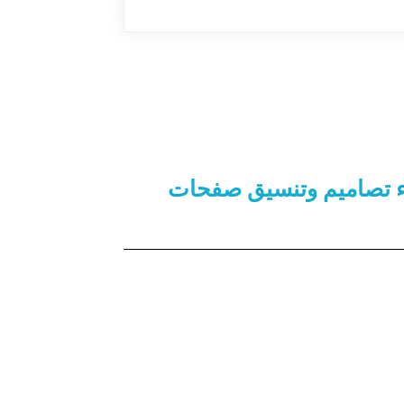
بية لغة CSS لإنشاء تصاميم وتنسيق صفحات