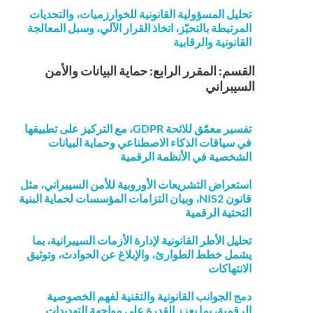
تحليل المسؤولية القانونية للخوارزميات، والتحديات
المرتبطة بالتحيّز، اتخاذ القرار الآلي، وسبل المعالجة
القانونية والرقابية
القسم: المقرر الرابع: حماية البيانات والأمن
السيبراني
تفسير معمّق للائحة GDPR، مع التركيز على تطبيقها
في سياقات الذكاء الاصطناعي وحماية البيانات
الشخصية في الأنظمة الرقمية
استعراض التشريعات الأوروبية للأمن السيبراني، مثل
قانون NIS2، وبيان التزامات المؤسسات لحماية البنية
التحتية الرقمية
تحليل الأطر القانونية لإدارة الأزمات السيبرانية، بما
يشمل خطط الطوارئ، والإبلاغ عن الحوادث، وتوثيق
الانتهاكات
دمج الجوانب القانونية والتقنية لفهم الخصوصية
الرقمية، بما يعزز القدرة على مواجهة التهديدات