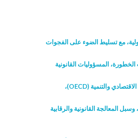
لدولية، مع تسليط الضوء على الفجوات
EU)، بما يشمل تصنيف مستويات الخطورة، المسؤوليات القانونية
دراسة المبادئ الدولية الصادرة عن منظمات مثل اليونسكو (UNESCO) ومنظمة التعاون الاقتصادي والتنمية (OECD)،
 وسبل المعالجة القانونية والرقابية