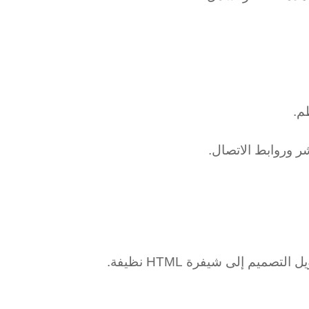
م.
 وروابط الاتصال.
فهم كيفية تحليل الأقسام الداخلية من التصميم، مثل الأعمدة والعناصر الداخلية، هو خطوة مهمة لتحويل التصميم إلى شيفرة HTML نظيفة.