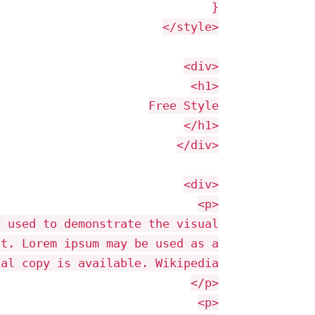
}
</
style
>
<
div
>
<
h1
>
Free Style
</
h1
>
</
div
>
<
div
>
<
p
>
y used to demonstrate the visual
nt. Lorem ipsum may be used as a
nal copy is available. Wikipedia
</
p
>
<
p
>