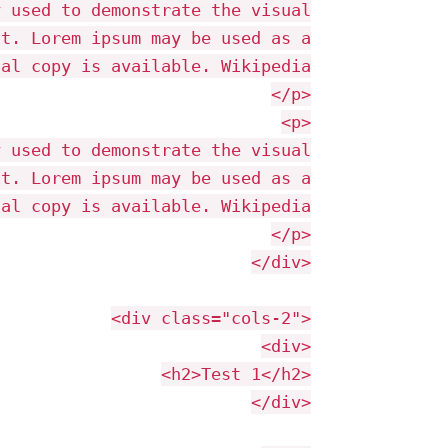
y used to demonstrate the visual
nt. Lorem ipsum may be used as a
nal copy is available. Wikipedia
</
p
>
<
p
>
y used to demonstrate the visual
nt. Lorem ipsum may be used as a
nal copy is available. Wikipedia
</
p
>
</
div
>
<
div
class
=
"cols-2"
>
<
div
>
<
h2
>
Test 1
</
h2
>
</
div
>