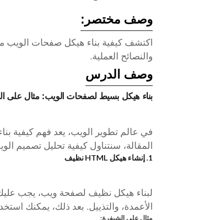
وصف مختصر:
والنصائح العملية.
وصف الدرس
بناء هيكل بسيط لصفحات الويب: مثال على ال
المقالة، سنتناول كيفية تحليل تصميم الويب وتحويله إلى هيكل HTML م
1. إنشاء هيكل HTML نظيف
لبناء هيكل نظيف لصفحة ويب، يجب عليك أو
الأعمدة، والتذييل. بعد ذلك، يمكنك استخدام شيفرة HTML لإنشاء هذه العن
مثال على الشيفرة: