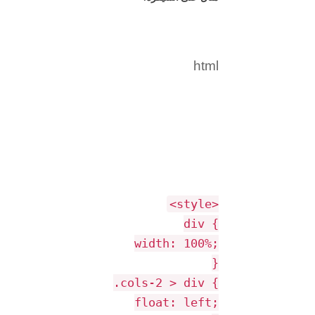
html
<
style
>
div
{
width
:
100%
;
}
.cols-2
>
div
{
float
: left;