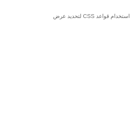
بمجرد تحويل التصميم إلى HTML، يمكنك استخدام CSS لتنسيق الهيكل بشكل بسيط وفعّال. يمكن استخدام قواعد CSS لتحديد عرض