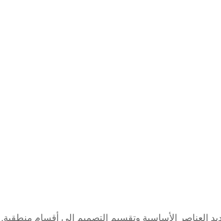
د العناصر الأساسية وتقسيم التصميم إلى أقسام منطقية. 