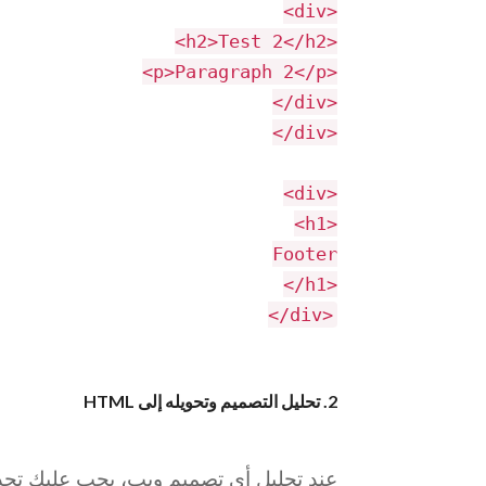
<
div
>
<
h2
>
Test 2
</
h2
>
<
p
>
Paragraph 2
</
p
>
</
div
>
</
div
>
<
div
>
<
h1
>
Footer
</
h1
>
</
div
>
2. تحليل التصميم وتحويله إلى HTML
عند تحليل أي تصميم ويب، يجب عليك تحدي