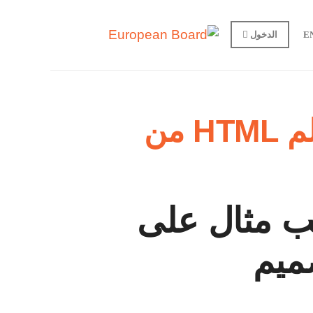
E
الدخول
كورس تعلم HTML من
ب مثال على
ميم