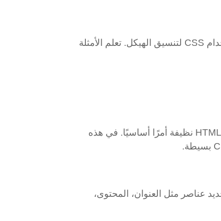
اكتشف كيفية بناء هيكل صفحات الويب من خلال تحويل التصميمات إلى شيفرة HTML نظيفة واستخدام CSS لتنسيق الهيكل. تعلم الأمثلة
في عالم تطوير الويب، يعد فهم كيفية بناء هيكل صفحات الويب من التصميمات وتحويلها إلى شيفرة HTML نظيفة أمرًا أساسيًا. في هذه
يد عناصر مثل العنوان، المحتوى،