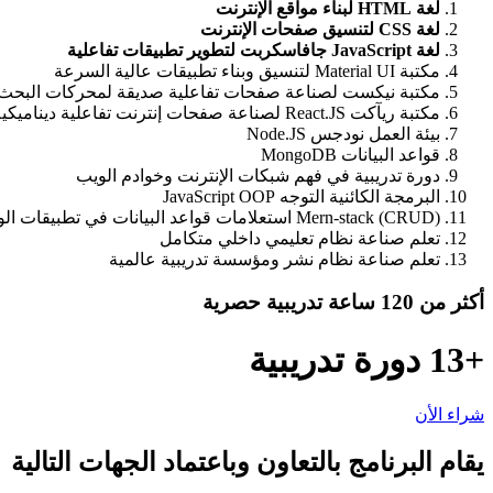
لغة HTML لبناء مواقع الإنترنت
لغة CSS لتنسيق صفحات الإنترنت
لغة JavaScript جافاسكربت لتطوير تطبيقات تفاعلية
مكتبة Material UI لتنسيق وبناء تطبيقات عالية السرعة
مكتبة نيكست لصناعة صفحات تفاعلية صديقة لمحركات البحث ext.JS
مكتبة ريآكت React.JS لصناعة صفحات إنترنت تفاعلية ديناميكية
بيئة العمل نودجس Node.JS
قواعد البيانات MongoDB
دورة تدريبية في فهم شبكات الإنترنت وخوادم الويب
البرمجة الكائنية التوجه JavaScript OOP
Mern-stack (CRUD) استعلامات قواعد البيانات في تطبيقات الويب
تعلم صناعة نظام تعليمي داخلي متكامل
تعلم صناعة نظام نشر ومؤسسة تدريبية عالمية
أكثر من 120 ساعة تدريبية حصرية
+13 دورة تدريبية
شراء الأن
يقام البرنامج بالتعاون وباعتماد الجهات التالية