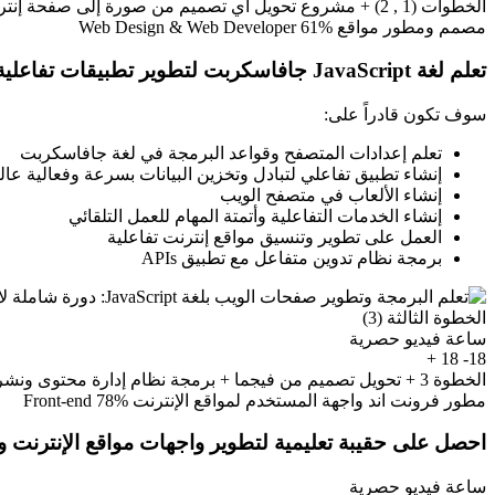
الخطوات (1 , 2) + مشروع تحويل أي تصميم من صورة إلى صفحة إنترنت
مصمم ومطور مواقع Web Design & Web Developer
61%
تعلم لغة JavaScript جافاسكربت لتطوير تطبيقات تفاعلية
سوف تكون قادراً على:
تعلم إعدادات المتصفح وقواعد البرمجة في لغة جافاسكربت
إنشاء تطبيق تفاعلي لتبادل وتخزين البيانات بسرعة وفعالية عال
إنشاء الألعاب في متصفح الويب
إنشاء الخدمات التفاعلية وأتمتة المهام للعمل التلقائي
العمل على تطوير وتنسيق مواقع إنترنت تفاعلية
برمجة نظام تدوين متفاعل مع تطبيق APIs
الخطوة الثالثة (3)
ساعة فيديو حصرية
+
18
18-
الخطوة 3 + تحويل تصميم من فيجما + برمجة نظام إدارة محتوى ونشر
مطور فرونت اند واجهة المستخدم لمواقع الإنترنت Front-end
78%
احصل على حقيبة تعليمية لتطوير واجهات مواقع الإنترنت 
ساعة فيديو حصرية