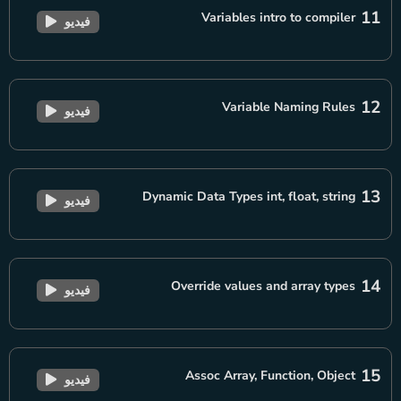
11
Variables intro to compiler
فيديو
12
Variable Naming Rules
فيديو
13
Dynamic Data Types int, float, string
فيديو
14
Override values and array types
فيديو
15
Assoc Array, Function, Object
فيديو