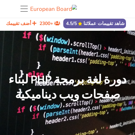
أضف تقييمك
شاهد تقييمات عملائنا
4.5/5
+2300
دورة لغة برمجة PHP لبناء
صفحات ويب ديناميكية