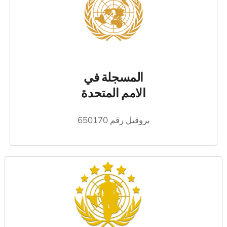
المسجلة في
الامم المتحدة
بروفيل رقم 650170