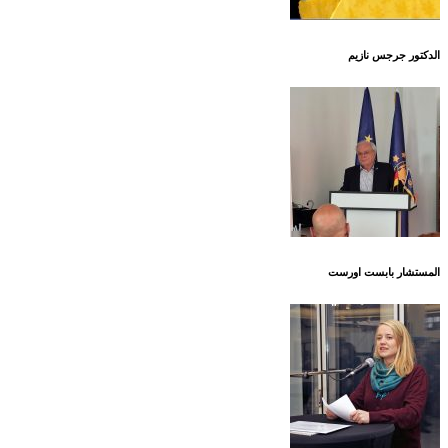
الدكتور جرجس نازيم
المستشار بابست اورست