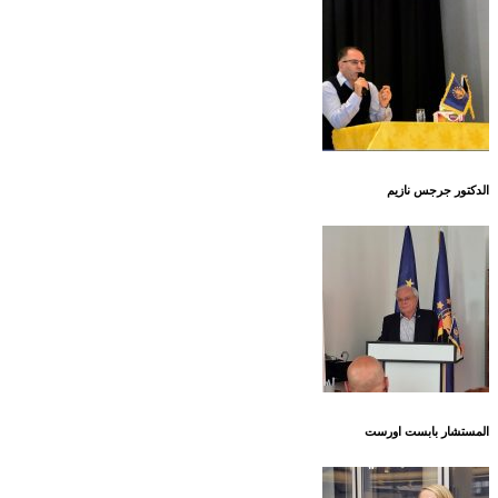
الدكتور جرجس نازيم
المستشار بابست اورست