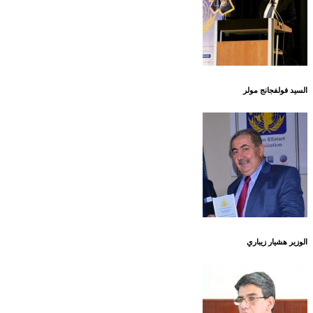
السيد فولفجانج مولر
الوزير هشيار زيباري