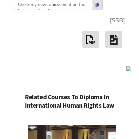
Check my new achievement on the
European Board here:
https://edu.europeanboard.eu/certificate/e
[SSB]
1708b/ #Graduation #Certificate
#EuropeanBoard
Related Courses To Diploma In
International Human Rights Law