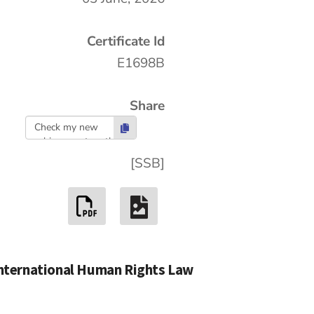
Certificate Id
E1698B
Share
Check my new
achievement on the
European Board
[SSB]
here:
https://edu.european
board.eu/certificate/e
1698b/ #Graduation
#Certificate
#EuropeanBoard
International Human Rights Law