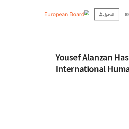
E
الدخول
Yousef Alanzan Has
International Hum