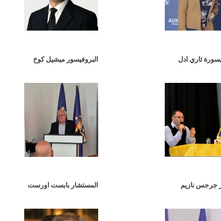
يسورة ئاري ادل
البروفيسور ميشيل كوخ
ر جرجس نازيم
المستشار بابست اورست