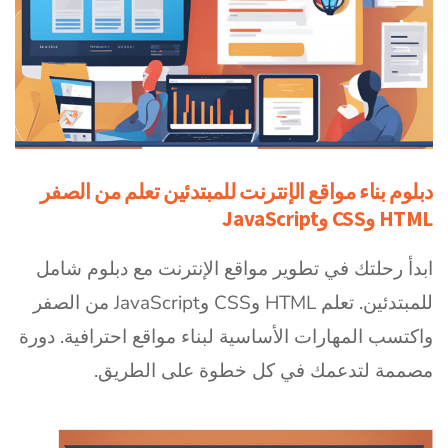
دبلوم بناء مواقع الإنترنت للمبتدئين تعلم من الصفر
HTML وCSS وJavaScript
ابدأ رحلتك في تطوير مواقع الإنترنت مع دبلوم شامل
للمبتدئين. تعلم HTML وCSS وJavaScript من الصفر
واكتسب المهارات الأساسية لبناء مواقع احترافية. دورة
مصممة لتدعمك في كل خطوة على الطريق.