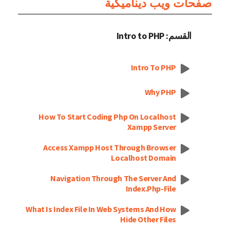
صفحات ويب ديناميكية
القسم: Intro to PHP
Intro To PHP
Why PHP
How To Start Coding Php On Localhost
Xampp Server
Access Xampp Host Through Browser
Localhost Domain
Navigation Through The Server And
Index.php-File
What Is Index File In Web Systems And How
Hide Other Files