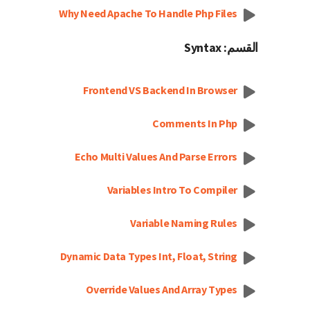
Why Need Apache To Handle Php Files
القسم: Syntax
Frontend VS Backend In Browser
Comments In Php
Echo Multi Values And Parse Errors
Variables Intro To Compiler
Variable Naming Rules
Dynamic Data Types Int, Float, String
Override Values And Array Types