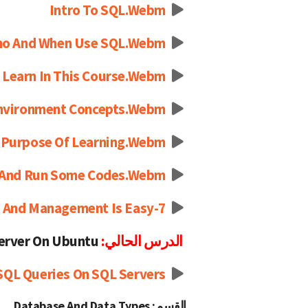
Intro To SQL.webm
o And When Use SQL.webm
l Learn In This Course.webm
nvironment Concepts.webm
 Purpose Of Learning.webm
 And Run Some Codes.webm
7-Why Focus On SQL Query And Management Is Easy
الدرس الحالي:
Install SQL Server On Ubuntu
SQL Queries On SQL Servers
القسم: Database And Data Types