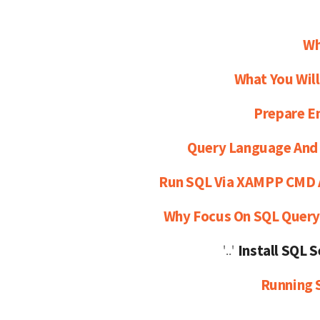
Wh
What You Wil
Prepare E
Query Language And
Run SQL Via XAMPP CMD
'..'
Running 