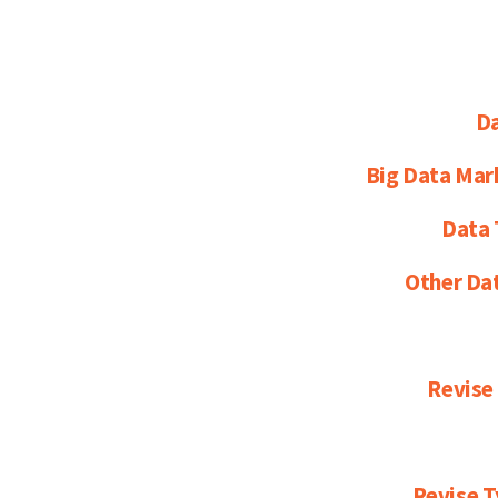
Da
Big Data Mar
Data 
Other Da
Revise
Revise T