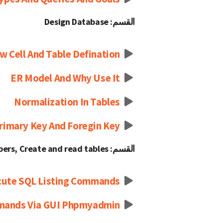
القسم: Design Database
w Cell And Table Defination
ER Model And Why Use It
Normalization In Tables
rimary Key And Foregin Key
القسم: Numbers, Create and read tables
cute SQL Listing Commands
mands Via GUI Phpmyadmin